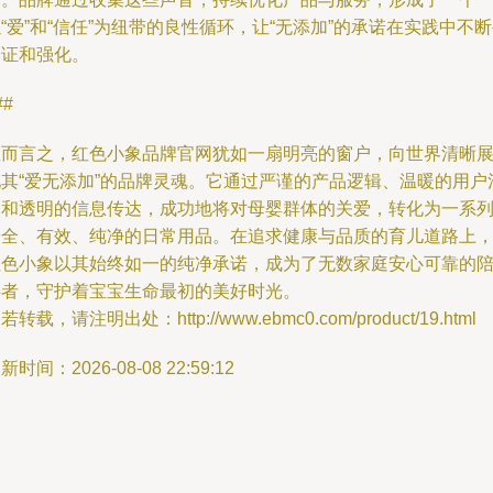
“爱”和“信任”为纽带的良性循环，让“无添加”的承诺在实践中不
验证和强化。
##
总而言之，红色小象品牌官网犹如一扇明亮的窗户，向世界清晰
现其“爱无添加”的品牌灵魂。它通过严谨的产品逻辑、温暖的用户
通和透明的信息传达，成功地将对母婴群体的关爱，转化为一系
安全、有效、纯净的日常用品。在追求健康与品质的育儿道路上
红色小象以其始终如一的纯净承诺，成为了无数家庭安心可靠的
伴者，守护着宝宝生命最初的美好时光。
若转载，请注明出处：http://www.ebmc0.com/product/19.html
新时间：2026-08-08 22:59:12