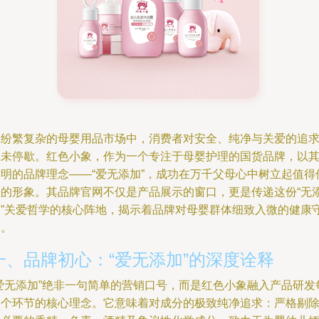
在纷繁复杂的母婴用品市场中，消费者对安全、纯净与关爱的追
从未停歇。红色小象，作为一个专注于母婴护理的国货品牌，以
鲜明的品牌理念——“爱无添加”，成功在万千父母心中树立起值得
赖的形象。其品牌官网不仅是产品展示的窗口，更是传递这份“无
加”关爱哲学的核心阵地，揭示着品牌对母婴群体细致入微的健康
护。
一、品牌初心：“爱无添加”的深度诠释
“爱无添加”绝非一句简单的营销口号，而是红色小象融入产品研发
一个环节的核心理念。它意味着对成分的极致纯净追求：严格剔