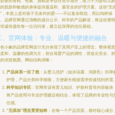
不必要的香精、色素、酒精及争议性化学成分，致力于为婴幼儿
嫩的肌肤和敏感的身体提供最温和、最安全的护理方案。这份“无
加”，本质上是对孩子无条件的爱——不以复杂取悦，而以纯粹保
护。品牌官网通过清晰的成分公示、科学的产品解读，将这份透
与坦诚传递给每一位访问者，建立起深厚的信任基础。
二、官网体验：专业、温暖与便捷的融合
红色小象的品牌官网设计充分体现了其用户至上的理念。整体视
以柔和、温馨的色调为主，契合母婴产品的调性，营造出安全、
适的浏览氛围。网站结构清晰：
产品体系一目了然
：从婴儿洗护（如沐浴露、润肤乳）到孕
护理，产品分类科学细致，方便家长根据需求快速找到所需
科学知识专区
：官网常设有育儿知识、护肤科普等内容板块
将产品使用与专业护理建议相结合，体现了品牌的专业性与
任感。
“无添加”理念贯穿始终
：在每一个产品页面，都对核心成分