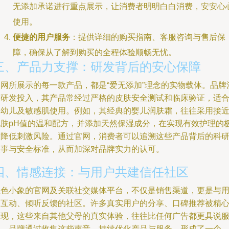
无添加承诺进行重点展示，让消费者明明白白消费，安安心
使用。
便捷的用户服务
：提供详细的购买指南、客服咨询与售后保
障，确保从了解到购买的全程体验顺畅无忧。
三、产品力支撑：研发背后的安心保障
官网所展示的每一款产品，都是“爱无添加”理念的实物载体。品牌
重研发投入，其产品常经过严格的皮肤安全测试和临床验证，适
婴幼儿及敏感肌使用。例如，其经典的婴儿润肤霜，往往采用接
肌肤pH值的温和配方，并添加天然保湿成分，在实现有效护理的
致降低刺激风险。通过官网，消费者可以追溯这些产品背后的科
故事与安全标准，从而加深对品牌实力的认可。
四、情感连接：与用户共建信任社区
红色小象的官网及关联社交媒体平台，不仅是销售渠道，更是与
户互动、倾听反馈的社区。许多真实用户的分享、口碑推荐被精
呈现，这些来自其他父母的真实体验，往往比任何广告都更具说
力。品牌通过收集这些声音，持续优化产品与服务，形成了一个