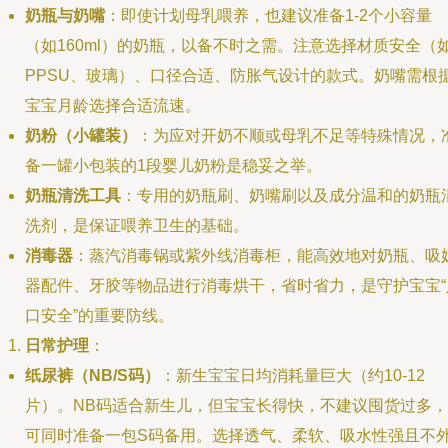
奶瓶与奶嘴
：即使计划母乳喂养，也建议准备1-2个小容量
（如160ml）的奶瓶，以备不时之需。注意选择材质安全（
PPSU、玻璃）、口径合适、防胀气设计的款式。奶嘴需根
宝宝月龄选择合适流速。
奶粉（小罐装）
：为应对开奶不顺或母乳不足等特殊情况，
备一罐小包装的1段婴儿奶粉是稳妥之举。
奶瓶清洗工具
：专用的奶瓶刷、奶嘴刷以及成分温和的奶瓶
洗剂，是保证喂养卫生的基础。
消毒器
：蒸汽消毒锅或紫外线消毒柜，能高效地对奶瓶、吸
器配件、牙胶等物品进行消毒烘干，省时省力，是守护宝宝“
口安全”的重要防线。
日常护理
：
纸尿裤（NB/S码）
：新生宝宝日均消耗量巨大（约10-12
片）。NB码适合新生儿，但宝宝长得快，不建议囤货过多，
可同时准备一包S码备用。选择透气、柔软、吸水性强且不