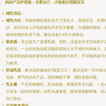
一、 妈妈产后护理篇：关爱自己，才能更好照顾宝宝
哺乳用品
：
哺乳内衣
：孕期和哺乳期乳房尺寸变化大，选择舒适、支撑
好、前开扣或上开扣的哺乳内衣至关重要，方便随时喂奶，
能有效预防乳房下垂。建议准备3-4件方便换洗。
吸奶器
：无论是为了疏通乳腺、背奶，还是应对宝宝吮吸不
的情况，一台好的电动双边吸奶器能大大节省时间和体力，
职场背奶妈妈或奶量较多的妈妈的得力助手。手动吸奶器可
为备用。
防溢乳垫
：解决溢奶尴尬的“隐形卫士”。建议选择一次性独
包装、透气性好的产品，保持胸部干爽，预防皮肤问题。
乳头膏
：产后初期哺乳，乳头皲裂、疼痛是常见问题。一支
分安全（如纯羊脂膏）的乳头修复霜，能有效缓解疼痛，促
伤口愈合。
产后恢复用品
：