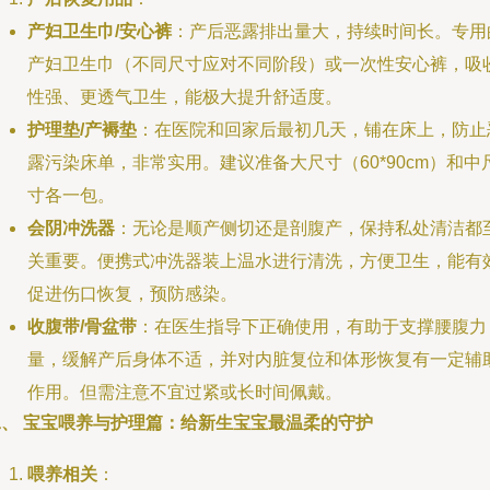
产妇卫生巾/安心裤
：产后恶露排出量大，持续时间长。专用
产妇卫生巾（不同尺寸应对不同阶段）或一次性安心裤，吸
性强、更透气卫生，能极大提升舒适度。
护理垫/产褥垫
：在医院和回家后最初几天，铺在床上，防止
露污染床单，非常实用。建议准备大尺寸（60*90cm）和中
寸各一包。
会阴冲洗器
：无论是顺产侧切还是剖腹产，保持私处清洁都
关重要。便携式冲洗器装上温水进行清洗，方便卫生，能有
促进伤口恢复，预防感染。
收腹带/骨盆带
：在医生指导下正确使用，有助于支撑腰腹力
量，缓解产后身体不适，并对内脏复位和体形恢复有一定辅
作用。但需注意不宜过紧或长时间佩戴。
二、 宝宝喂养与护理篇：给新生宝宝最温柔的守护
喂养相关
：