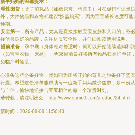
给新手妈妈的温馨提示：
.
理性囤货
：除了消耗品（如纸尿裤、棉柔巾）可在促销时适当
货外，大件物品和衣物都建议“按需购买”，因为宝宝成长速度可能
出预期。
.
安全第一
：所有产品，尤其是直接接触宝宝皮肤和入口的，务
选择信誉良好的品牌，关注材质安全性，并仔细阅读使用说明。
.
提前准备
：孕中期（身体相对舒适时）就可以开始陆续选购和
洗（如宝宝衣物、床品），孕36周前最好将所有物品归类打包好
以免临产时慌乱。
精心准备这些必备好物，就如同为即将开始的育儿之旅备好了坚
的行囊。希望这份清单能帮助每一位新手妈妈减少焦虑，多一份
容与自信，愉快地迎接与宝宝相伴的每一个珍贵时刻。
若转载，请注明出处：http://www.ebmc0.com/product/24.html
新时间：2026-08-08 11:56:43