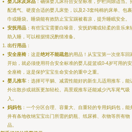
婴儿床及床品
：确保婴儿床符合安全标准，护栏间隙适当。
配透气、硬度合适的婴儿床垫，以及2-3套纯棉的床单、包裹
巾或睡袋。睡袋能有效防止宝宝踢被着凉，提升睡眠安全。
安抚用品
：有些宝宝需要白噪音、安抚奶嘴或轻柔的音乐来
助入睡，可以根据情况酌情准备。
出行用品
：
安全座椅
：这是
绝对不能疏忽
的用品！从宝宝第一次坐车回
开始，就必须使用符合安全标准的婴儿提篮或0-4岁可用的安
全座椅，这是保护宝宝生命安全的重中之重。
婴儿推车
：选择可平躺、减震性能好的新生儿适用推车，能
外出散步或就医更加轻松。高景观推车还能减少汽车尾气吸
入。
妈妈包
：一个分区合理、容量大、自重轻的专用妈妈包，能
井有条地收纳宝宝出门所需的奶瓶、纸尿裤、衣物等所有物
品。