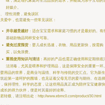
味，满足现代家庭对生活品质的追求，并能成为亲子互动的
好媒介。
、 理性消费，避免误区
在关爱中，也需避免一些常见误区：
并非越贵越好
：适合宝宝需求和家庭习惯的才是最好的。有
基础款物品同样安全可靠。
避免过度囤货
：婴儿成长迅速，衣物、用品更新快，按需购
买，以免浪费。
重视使用知识与清洁
：再好的产品也需正确使用和定期彻底
洁消毒，尤其是喂养和护理用品，这是保障安全的重要一环
母婴用品的世界，是商业与温情、科学与传统的交汇点。它为新
命筑起第一道呵护的围墙，也见证着父母无尽的爱与期待。在选
时，保持理性、科学的态度，让这些用品真正成为陪伴宝宝健康
乐成长的得力伙伴，便是对其最好的诠释。
若转载，请注明出处：http://www.ebmc0.com/product/30.html