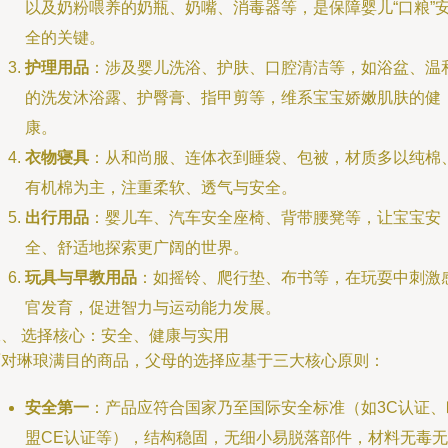
以及奶粉喂养的奶瓶、奶嘴、消毒器等，是保障婴儿“口粮”
全的关键。
护理用品
：涉及婴儿洗浴、护肤、口腔清洁等，如浴盆、温
的洗发沐浴露、护臀膏、指甲剪等，维系宝宝娇嫩肌肤的健
康。
衣物寝具
：从和尚服、连体衣到睡袋、包被，材质多以纯棉
有机棉为主，注重柔软、透气与安全。
出行用品
：婴儿车、汽车安全座椅、背带腰凳等，让宝宝安
全、舒适地探索更广阔的世界。
玩具与早教用品
：如摇铃、爬行垫、布书等，在玩耍中刺激
官发育，促进智力与运动能力发展。
二、 选择核心：安全、健康与实用
面对琳琅满目的商品，父母的选择应基于三大核心原则：
安全第一
：产品应符合国家乃至国际安全标准（如3C认证、
盟CE认证等），结构稳固，无细小易脱落部件，材料无毒无