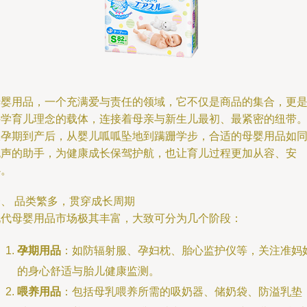
母婴用品，一个充满爱与责任的领域，它不仅是商品的集合，更
科学育儿理念的载体，连接着母亲与新生儿最初、最紧密的纽带
从孕期到产后，从婴儿呱呱坠地到蹒跚学步，合适的母婴用品如
无声的助手，为健康成长保驾护航，也让育儿过程更加从容、安
心。
一、 品类繁多，贯穿成长周期
现代母婴用品市场极其丰富，大致可分为几个阶段：
孕期用品
：如防辐射服、孕妇枕、胎心监护仪等，关注准妈
的身心舒适与胎儿健康监测。
喂养用品
：包括母乳喂养所需的吸奶器、储奶袋、防溢乳垫